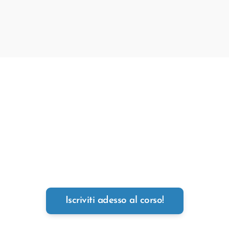
Iscriviti al corso e inizia
subito ad allenarti!
Bastano pochi clic per accedere alla
tua area riservata dove troverai le
prime lezioni del corso.
Iscriviti adesso al corso!