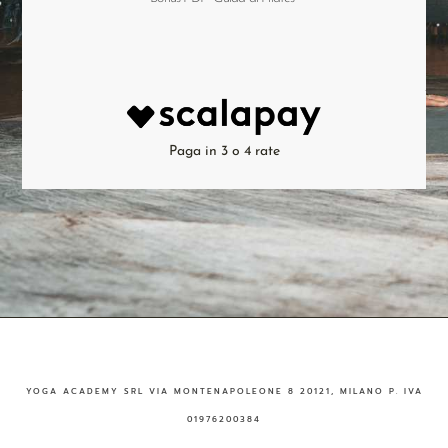
Paga in 3 o 4 rate
YOGA ACADEMY SRL VIA MONTENAPOLEONE 8 20121, MILANO P. IVA
01976200384